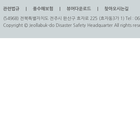
관련법규
풍수해보험
뷰어다운로드
찾아오시는길
(54968) 전북특별자치도 전주시 완산구 효자로 225 (효자동3가 1) Tel : 063
Copyright © Jeollabuk-do Disaster Safety Headquarter All rights res