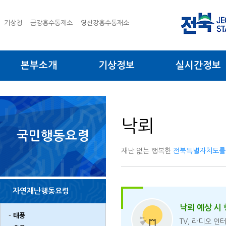
기상청
금강홍수통제소
영산강홍수통재소
본부소개
기상정보
실시간정보
낙뢰
국민행동요령
재난 없는 행복한
전북특별자치도를
자연재난행동요령
낙뢰 예상 시
태풍
TV, 라디오 