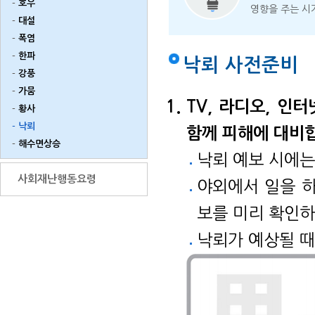
호우
영향을 주는 시
대설
폭염
한파
낙뢰 사전준비
강풍
가뭄
TV, 라디오, 인
황사
낙뢰
함께 피해에 대비
해수면상승
낙뢰 예보 시에는
사회재난행동요령
야외에서 일을 하
보를 미리 확인하
낙뢰가 예상될 때