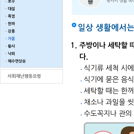
평사시 생활 속
호우
대설
폭염
한파
일상 생활에서
강풍
가뭄
주방이나 세탁할 때
황사
낙뢰
다.
해수면상승
식기류 세척 시에
사회재난행동요령
식기에 묻은 음식
세탁할 때는 한꺼
채소나 과일을 씻
수도꼭지나 관의