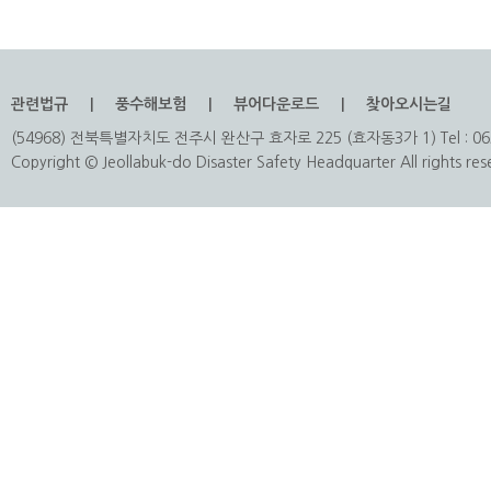
관련법규
풍수해보험
뷰어다운로드
찾아오시는길
(54968) 전북특별자치도 전주시 완산구 효자로 225 (효자동3가 1) Tel : 063
Copyright © Jeollabuk-do Disaster Safety Headquarter All rights res