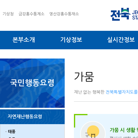
기상청
금강홍수통제소
영산강홍수통재소
본부소개
기상정보
실시간정보
가뭄
국민행동요령
재난 없는 행복한
전북특별자치도를
자연재난행동요령
가뭄 시 생활
태풍