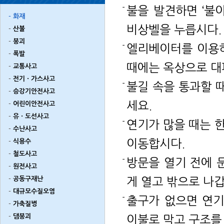
불을 발견하면 ‘불
화재
비상벨을 누릅시다.
산불
붕괴
엘리베이터를 이용
폭발
때에는 옥상으로 대
교통사고
전기ㆍ가스사고
불길 속을 통과할 
승강기안전사고
세요.
어린이안전사고
유ㆍ도선사고
연기가 많을 때는 
수난사고
식용수
이동합시다.
철도사고
방문을 열기 전에 
원전사고
공동구재난
게 열고 밖으로 나갑
대규모수질오염
출구가 없으면 연기
가축질병
댐붕괴
이불로 막고 구조를