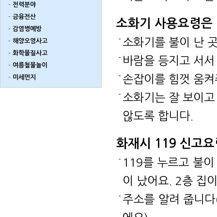
전력분야
금융전산
소화기 사용요령은
감염병예방
소화기를 불이 난 
해양오염사고
화학물질사고
바람을 등지고 서서
여름철물놀이
손잡이를 힘껏 움켜
미세먼지
소화기는 잘 보이고
않도록 합니다.
화재시 119 신고
119를 누르고 불이
이 났어요. 2층 집이
주소를 알려 줍니다