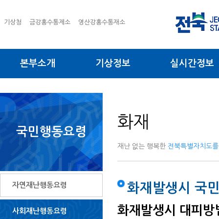
기상청
금강홍수통제소
영산강홍수통재소
본부소개
기상정보
실시간정보
화재
국민행동요령
재난 없는 행복한
전북특별자치도를
자연재난행동요령
화재발생시 국
화재발생시 대피방
사회재난행동요령