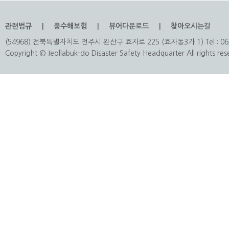
관련법규
풍수해보험
뷰어다운로드
찾아오시는길
(54968) 전북특별자치도 전주시 완산구 효자로 225 (효자동3가 1) Tel : 063
Copyright © Jeollabuk-do Disaster Safety Headquarter All rights res