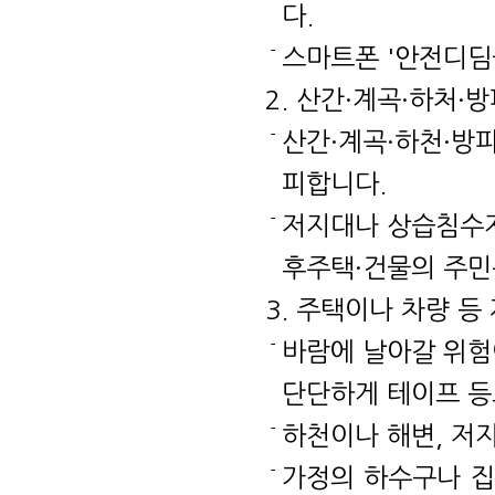
다.
스마트폰 '안전디딤
2. 산간·계곡·하처
산간·계곡·하천·방
피합니다.
저지대나 상습침수지
후주택·건물의 주민
3. 주택이나 차량 
바람에 날아갈 위험
단단하게 테이프 등
하천이나 해변, 저
가정의 하수구나 집