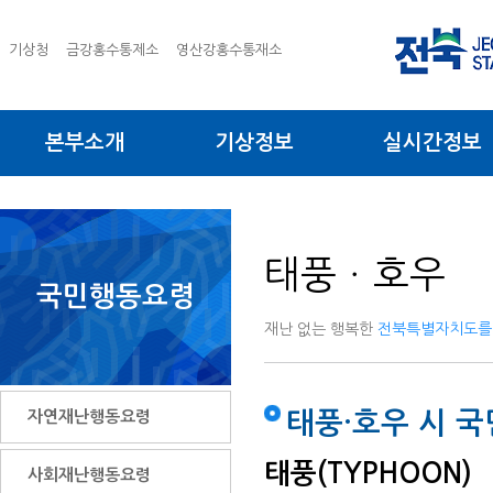
기상청
금강홍수통제소
영산강홍수통재소
본부소개
기상정보
실시간정보
태풍ㆍ호우
국민행동요령
재난 없는 행복한
전북특별자치도를
자연재난행동요령
태풍·호우 시 
태풍(TYPHOON)
사회재난행동요령