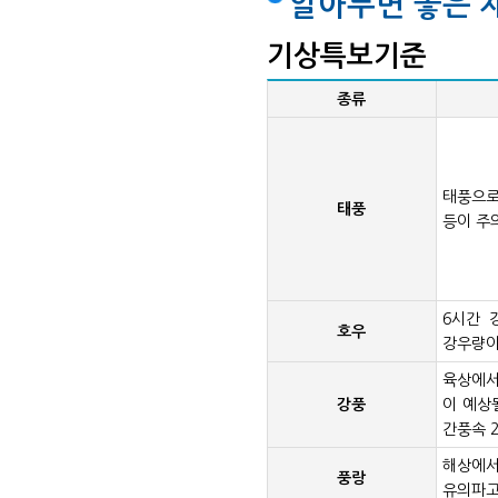
알아두면 좋은 
기상특보기준
종류
태풍으로
태풍
등이 주
6시간 
호우
강우량이
육상에서
강풍
이 예상
간풍속 
해상에서
풍랑
유의파고