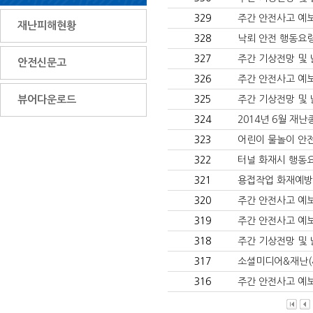
329
주간 안전사고 예보 홍
재난피해현황
328
낙뢰 안전 행동요
327
주간 기상전망 및 날씨
안전신문고
326
주간 안전사고 예보 홍
뷰어다운로드
325
주간 기상전망 및 날씨
324
2014년 6월 재
323
어린이 물놀이 안
322
터널 화재시 행동
321
용접작업 화재예방
320
주간 안전사고 예보 홍
319
주간 안전사고 예보 홍
318
주간 기상전망 및 날씨
317
소셜미디어&재난(
316
주간 안전사고 예보 홍