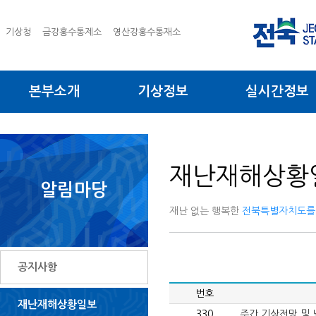
기상청
금강홍수통제소
영산강홍수통재소
본부소개
기상정보
실시간정보
재난재해상황
알림마당
재난 없는 행복한
전북특별자치도를
공지사항
번호
재난재해상황일보
330
주간 기상전망 및 날씨