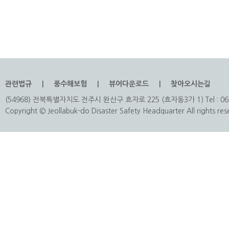
관련법규
풍수해보험
뷰어다운로드
찾아오시는길
(54968) 전북특별자치도 전주시 완산구 효자로 225 (효자동3가 1) Tel : 063
Copyright © Jeollabuk-do Disaster Safety Headquarter All rights res