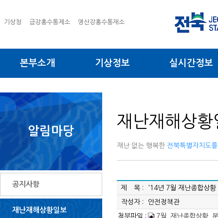
기상청
금강홍수통제소
영산강홍수통재소
본부소개
기상정보
실시간정보
재난재해상황
알림마당
재난 없는 행복한
전북특별자치도를
공지사항
제 목 :
'14년 7월 재난종합상황
작성자 :
안전정책관
재난재해상황일보
첨부파일 :
7월_재난종합상황_분석_