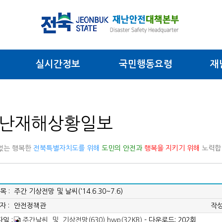
실시간정보
국민행동요령
재
난재해상황일보
없는 행복한
전북특별자치도를 위해
도민의 안전과
행복을 지키기 위해
노력합
목 :
주간 기상전망 및 날씨('14.6.30~7.6)
자 :
안전정책관
작성
일 :
주간날씨_및_기상전망(630).hwp(32KB)
- 다운로드: 202회