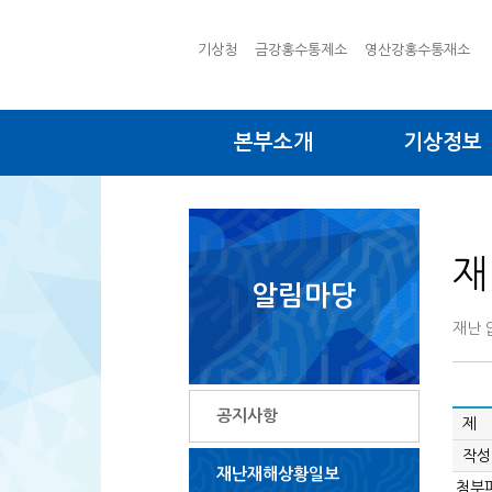
기상청
금강홍수통제소
영산강홍수통재소
본부소개
기상정보
재
알림마당
재난 
공지사항
제 
작성
재난재해상황일보
첨부파