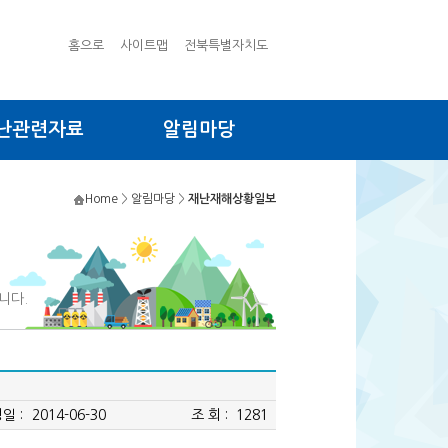
홈으로
사이트맵
전북특별자치도
난관련자료
알림마당
Home
>
알림마당
>
재난재해상황일보
니다.
일 :
2014-06-30
조 회 :
1281