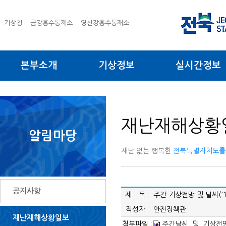
기상청
금강홍수통제소
영산강홍수통재소
본부소개
기상정보
실시간정보
재난재해상황
알림마당
재난 없는 행복한
전북특별자치도를
공지사항
제 목 :
주간 기상전망 및 날씨('14.
작성자 :
안전정책관
재난재해상황일보
첨부파일 :
주간날씨_및_기상전망('1