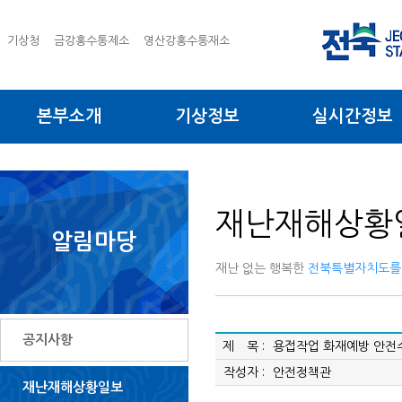
기상청
금강홍수통제소
영산강홍수통재소
본부소개
기상정보
실시간정보
재난재해상황
알림마당
재난 없는 행복한
전북특별자치도를
공지사항
제 목 :
용접작업 화재예방 안전
작성자 :
안전정책관
재난재해상황일보