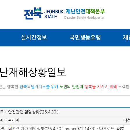
실시간정보
국민행동요령
재
난재해상황일보
없는 행복한
전북특별자치도를 위해
도민의 안전과
행복을 지키기 위해
노력합
목 :
안전관련 일일상황('26.4.30.)
자 :
관리자
작성
일 :
안전관련 일일상황('26.4.30.).hwpx(971.14KB)
- 다운로드: 43회