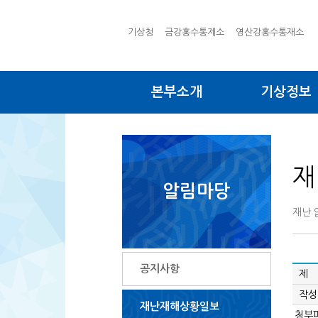
기상청
금강홍수통제소
영산강홍수통재소
본부소개
기상정보
재
알림마당
재난 
공지사항
제 
작성
재난재해상황일보
첨부파