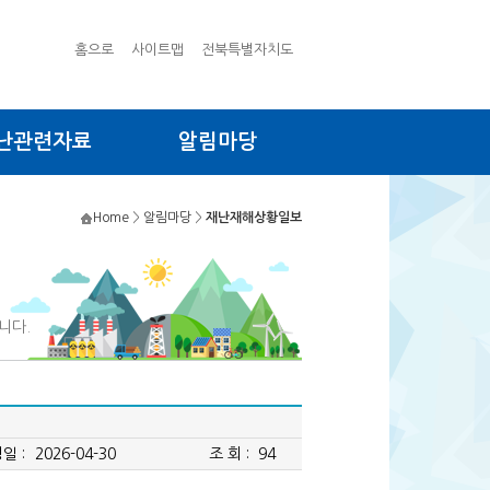
홈으로
사이트맵
전북특별자치도
난관련자료
알림마당
Home
>
알림마당
>
재난재해상황일보
니다.
일 :
2026-04-30
조 회 :
94