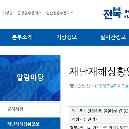
기상청
금강홍수통제소
영산강홍수통재소
본부소개
기상정보
실시간정보
재난재해상황
알림마당
재난 없는 행복한
전북특별자치도를
공지사항
제 목 :
안전관련 일일상황(7.9.)
작성자 :
관리자
재난재해상황일보
첨부파일 :
안전관련 일일상황('25.7