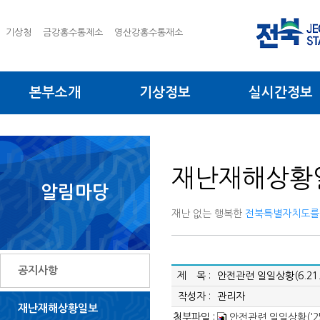
기상청
금강홍수통제소
영산강홍수통재소
본부소개
기상정보
실시간정보
재난재해상황
알림마당
재난 없는 행복한
전북특별자치도를
공지사항
제 목 :
안전관련 일일상황(6.21.
작성자 :
관리자
재난재해상황일보
첨부파일 :
안전관련 일일상황('25.6