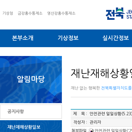
기상청
금강홍수통제소
영산강홍수통재소
본부소개
기상정보
실시간정보
재난재해상황
알림마당
재난 없는 행복한
전북특별자치도를
공지사항
제 목 :
안전관련 일일상황(5.23
작성자 :
관리자
재난재해상황일보
첨부파일 :
안전관련 일일상황('25.5