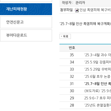
작성자 :
관리자
재난피해현황
첨부파일 :
인삼 폭염피해 복구비 예
안전신문고
'25.7~8월 인산 폭염피해 복구계획
뷰어다운로드
번호
35
'25.3~4월 과
34
'25.5.9일 강풍
33
'25.5.29일 우
32
'25.6월 호우 논
31
'25.7~8월 인
30
(보도자료) '25.
29
25.9.6~7 호우
28
'25년도 온열질환