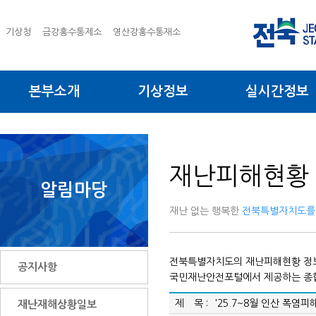
기상청
금강홍수통제소
영산강홍수통재소
본부소개
기상정보
실시간정보
재난피해현황
알림마당
재난 없는 행복한
전북특별자치도를
전북특별자치도의 재난피해현황 정
공지사항
국민재난안전포털에서 제공하는 
제 목 :
'25.7~8월 인산 폭염
재난재해상황일보