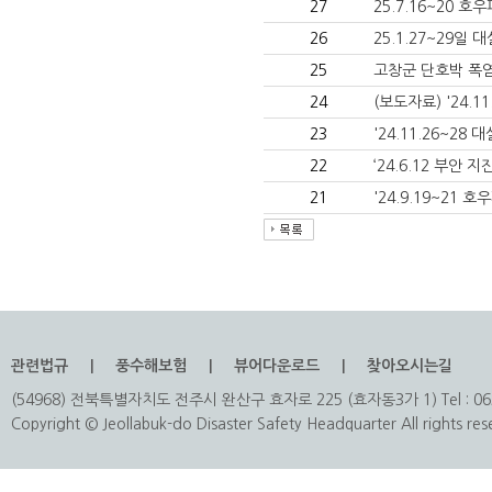
27
25.7.16~20 
26
25.1.27~29일
25
고창군 단호박 폭
24
(보도자료) '24.1
23
'24.11.26~28
22
‘24.6.12 부안 
21
'24.9.19~21 
관련법규
풍수해보험
뷰어다운로드
찾아오시는길
(54968) 전북특별자치도 전주시 완산구 효자로 225 (효자동3가 1) Tel : 063
Copyright © Jeollabuk-do Disaster Safety Headquarter All rights res