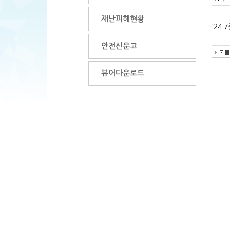
재난피해현황
'24
안전신문고
뷰어다운로드