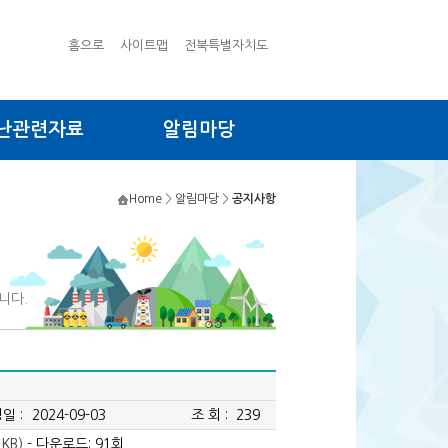
홈으로
사이트맵
전북특별자치도
난관련자료
알림마당
Home
>
알림마당
>
공지사항
니다.
일 :
2024-09-03
조 회 :
239
KB)
- 다운로드: 91회