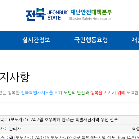
실시간정보
국민행동요령
재
지사항
없는 행복한
전북특별자치도를 위해
도민의 안전과
행복을 지키기 위해
노력합
목 :
(보도자료) '24.7월 호우피해 완주군 특별재난지역 우선 선포
자 :
관리자
작성
일 :
(보도자료) 240715 보도자료(완주군 특별재난지역 선포).hwp(479.5