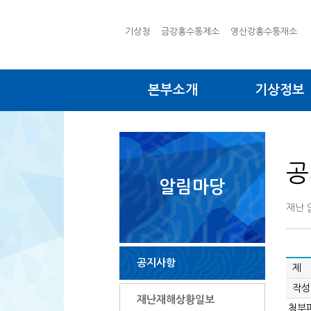
기상청
금강홍수통제소
영산강홍수통재소
본부소개
기상정보
공
알림마당
재난 
공지사항
제 
작성
재난재해상황일보
첨부파