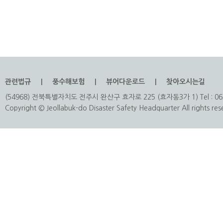
관련법규
풍수해보험
뷰어다운로드
찾아오시는길
(54968) 전북특별자치도 전주시 완산구 효자로 225 (효자동3가 1) Tel : 063
Copyright © Jeollabuk-do Disaster Safety Headquarter All rights res