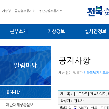
기상청
금강홍수통제소
영산강홍수통재소
본부소개
기상정보
실시간정보
공지사항
알림마당
재난 없는 행복한
전북특별자치도를
공지사항
제 목 :
[보도자료] 전북자치도,
작성자 :
관리자
재난재해상황일보
첨부파일 :
240731-언론보도(전