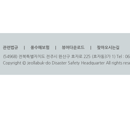
관련법규
풍수해보험
뷰어다운로드
찾아오시는길
(54968) 전북특별자치도 전주시 완산구 효자로 225 (효자동3가 1) Tel : 063
Copyright © Jeollabuk-do Disaster Safety Headquarter All rights res