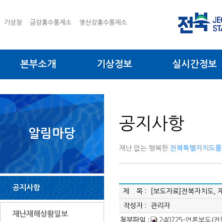
기상청
금강홍수통제소
영산강홍수통재소
본부소개
기상정보
실시간정보
공지사항
알림마당
재난 없는 행복한
전북특별자치도를
공지사항
제 목 :
[보도자료]전북자치도, 
작성자 :
관리자
재난재해상황일보
첨부파일 :
240725-언론보도(전