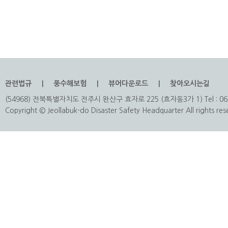
관련법규
풍수해보험
뷰어다운로드
찾아오시는길
(54968) 전북특별자치도 전주시 완산구 효자로 225 (효자동3가 1) Tel : 063
Copyright © Jeollabuk-do Disaster Safety Headquarter All rights res