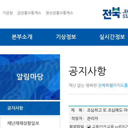
기상청
금강홍수통제소
영산강홍수통재소
본부소개
기상정보
실시간정보
공지사항
알림마당
재난 없는 행복한
전북특별자치도를
공지사항
제 목 :
조심하고 또 조심해도 아
작성자 :
관리자
재난재해상황일보
첨부파일 :
교통안전교육.pdf(625