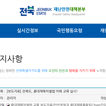
실시간정보
국민행동요령
재
지사항
없는 행복한
전북특별자치도를 위해
도민의 안전과
행복을 지키기 위해
노력합
목 :
[보도자료] 전북도, 중대재해처벌법 이해 교육 실시!
자 :
관리자
작성
일 :
중대재해처벌법 교육 보도자료(안전정책과 중대재해총괄팀).hwp(592