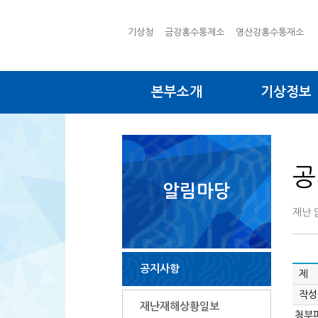
기상청
금강홍수통제소
영산강홍수통재소
본부소개
기상정보
공
알림마당
재난 
공지사항
제 
작성
재난재해상황일보
첨부파