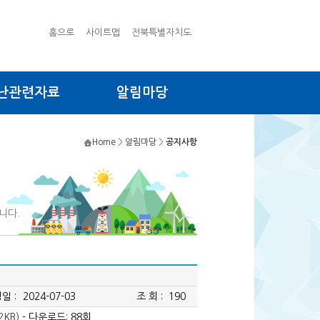
홈으로
사이트맵
전북특별자치도
난관련자료
알림마당
Home
>
알림마당
>
공지사항
니다.
일 :
2024-07-03
조 회 :
190
KB)
- 다운로드: 88회