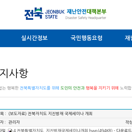
실시간정보
국민행동요령
재
지사항
없는 행복한
전북특별자치도를 위해
도민의 안전과
행복을 지키기 위해
노력합
목 :
(보도자료) 전북자치도 지진방재 국제세미나 개최
자 :
관리자
작성
일 :
4.전북특별자치도_지진방재국제세미나개최.hwp(494KB)
- 다운로드: