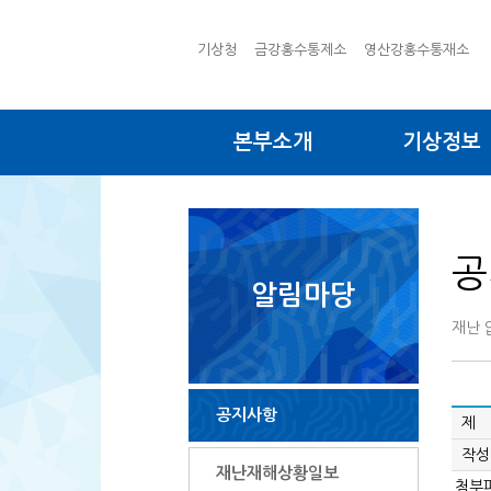
기상청
금강홍수통제소
영산강홍수통재소
본부소개
기상정보
공
알림마당
재난 
공지사항
제 
작성
재난재해상황일보
첨부파