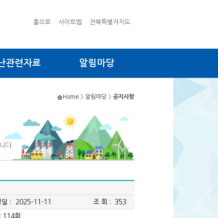
홈으로
사이트맵
전북특별자치도
난관련자료
알림마당
Home
>
알림마당
>
공지사항
니다.
일 :
2025-11-11
조 회 :
353
 114회