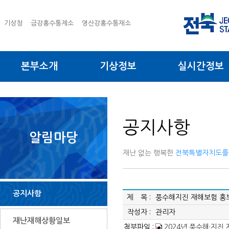
기상청
금강홍수통제소
영산강홍수통재소
본부소개
기상정보
실시간정보
공지사항
알림마당
재난 없는 행복한
전북특별자치도를
공지사항
제 목 :
풍수해지진 재해보험 홍보
작성자 :
관리자
재난재해상황일보
첨부파일 :
2024년 풍수해·지진 