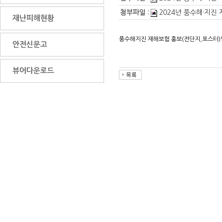
첨부파일 :
2024년 풍수해·지진 
재난피해현황
풍수해지진 재해보험 홍보(전단지,포스터)
안전신문고
뷰어다운로드