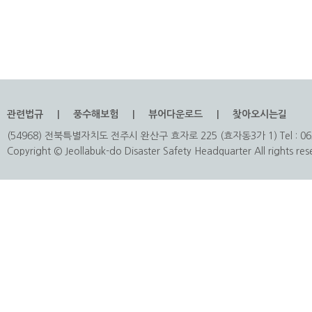
관련법규
풍수해보험
뷰어다운로드
찾아오시는길
(54968) 전북특별자치도 전주시 완산구 효자로 225 (효자동3가 1) Tel : 063
Copyright © Jeollabuk-do Disaster Safety Headquarter All rights res