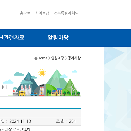
홈으로
사이트맵
전북특별자치도
난관련자료
알림마당
Home
>
알림마당
>
공지사항
니다.
일 :
2024-11-13
조 회 :
251
)
- 다운로드: 94회