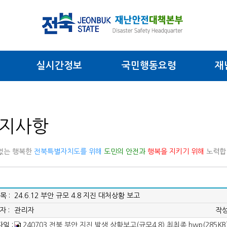
실시간정보
국민행동요령
재
지사항
없는 행복한
전북특별자치도를 위해
도민의 안전과
행복을 지키기 위해
노력합
목 :
24.6.12 부안 규모 4.8 지진 대처상황 보고
자 :
관리자
작성
일 :
240703 전북 부안 지진 발생 상황보고(규모4.8) 최최종.hwp(285KB