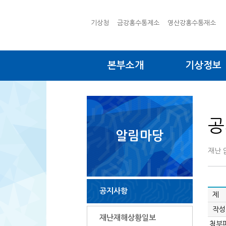
기상청
금강홍수통제소
영산강홍수통재소
본부소개
기상정보
공
알림마당
재난 
공지사항
제 
작성
재난재해상황일보
첨부파