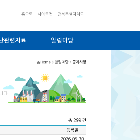
홈으로
사이트맵
전북특별자치도
난관련자료
알림마당
Home
>
알림마당
>
공지사항
니다.
총 299 건
등록일
2026-05-30