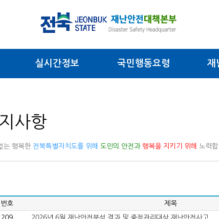
실시간정보
국민행동요령
재
지사항
없는 행복한
전북특별자치도를 위해
도민의 안전과
행복을 지키기 위해
노력합
번호
제목
209
2026년 6월 재난안전분석 결과 및 중점관리대상 재난안전사고