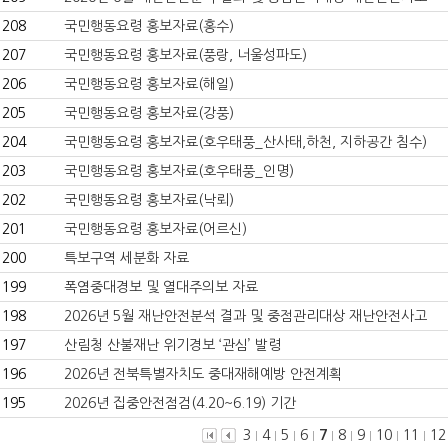
208
국민행동요령 홍보자료(홍수)
207
국민행동요령 홍보자료(풍랑, 너울성파도)
206
국민행동요령 홍보자료(해일)
205
국민행동요령 홍보자료(강풍)
204
국민행동요령 홍보자료(호우태풍_산사태,하천, 지하공간 침수)
203
국민행동요령 홍보자료(호우태풍_인명)
202
국민행동요령 홍보자료(낙뢰)
201
국민행동요령 홍보자료(어르신)
200
특보구역 세분화 자료
199
폭염중대경보 및 열대주의보 자료
198
2026년 5월 재난안전분석 결과 및 중점관리대상 재난안전사고
197
산림청 산불재난 위기경보 ‘관심’ 발령
196
2026년 전북특별자치도 중대재해예방 안전계획
195
2026년 집중안전점검(4.20~6.19) 기간
3
4
5
6
7
8
9
10
11
12