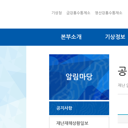
기상청
금강홍수통제소
영산강홍수통재소
본부소개
기상정보
공
알림마당
재난 
공지사항
재난재해상황일보