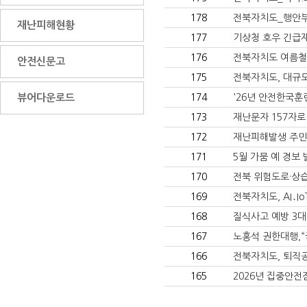
178
전북자치도_행안부
재난피해현황
177
기상청 호우 긴급재
176
전북자치도 여름철
안전신문고
175
전북자치도, 대규
뷰어다운로드
174
'26년 안전한국훈련(
173
재난문자 157자로
172
재난피해발생 주민
171
5월 가뭄 예 경보
170
전북 위험도로·상습
169
전북자치도, AI․
168
질식사고 예방 3
167
노홍석 권한대행,“
166
전북자치도, 퇴직
165
2026년 집중안전