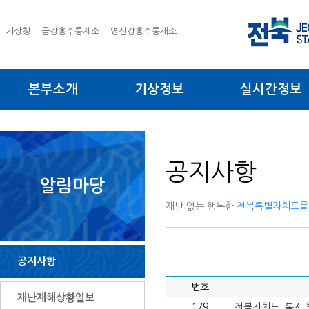
기상청
금강홍수통제소
영산강홍수통재소
본부소개
기상정보
실시간정보
공지사항
알림마당
재난 없는 행복한
전북특별자치도를
공지사항
번호
재난재해상황일보
179
전북자치도_복지.