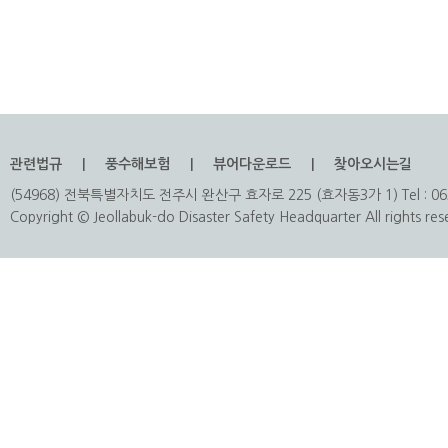
관련법규
풍수해보험
뷰어다운로드
찾아오시는길
(54968) 전북특별자치도 전주시 완산구 효자로 225 (효자동3가 1) Tel : 063
Copyright © Jeollabuk-do Disaster Safety Headquarter All rights res