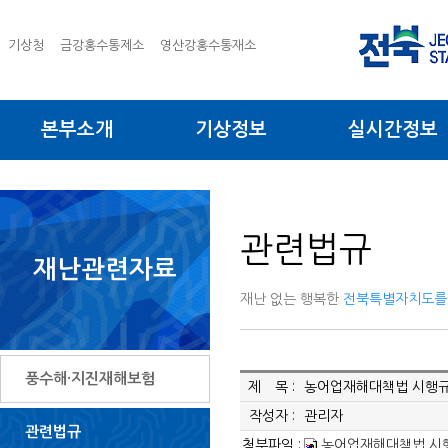
기상청
금강홍수통제소
영산강홍수통재소
본부소개
기상정보
실시간정보
관련법규
재난관련자료
재난 없는 행복한
전북특별자치도를
풍수해·지진재해보험
제 목 :
농어업재해대책법 시행
작성자 :
관리자
관련법규
첨부파일 :
농어업재해대책법 시행규칙