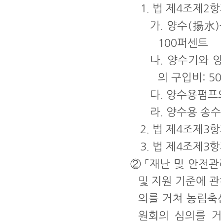
1. 법 제4조제2
가. 양수(揚水
100퍼센트
나. 양수기와 
의 구입비: 5
다. 양수용펌프
라. 양수용 송
2. 법 제4조제3
3. 법 제4조제3
② 「재난 및 안전관
및 지원 기준에 
의를 거쳐 농림축
원회의 심의를 