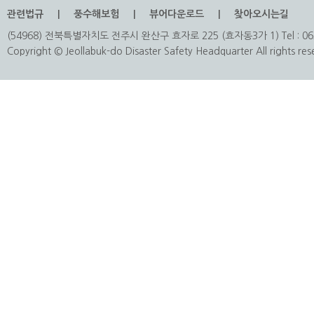
관련법규
풍수해보험
뷰어다운로드
찾아오시는길
(54968) 전북특별자치도 전주시 완산구 효자로 225 (효자동3가 1) Tel : 063
Copyright © Jeollabuk-do Disaster Safety Headquarter All rights res